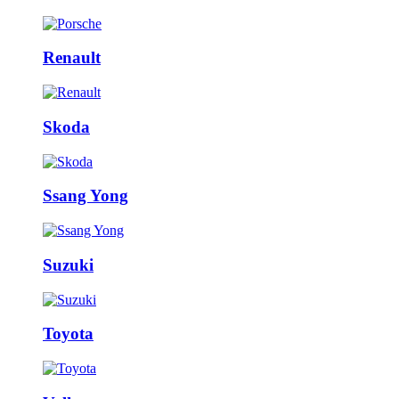
Renault
Skoda
Ssang Yong
Suzuki
Toyota