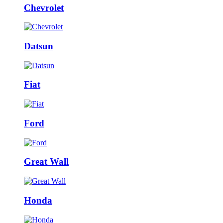
Chevrolet
Datsun
Fiat
Ford
Great Wall
Honda