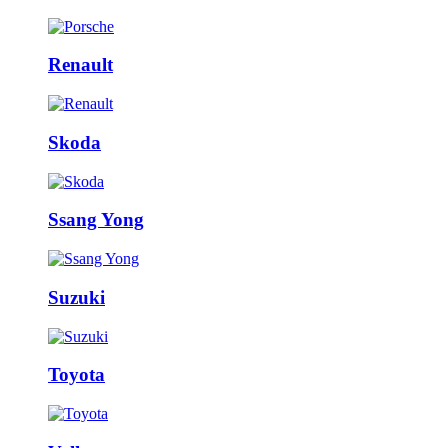
Renault
Skoda
Ssang Yong
Suzuki
Toyota