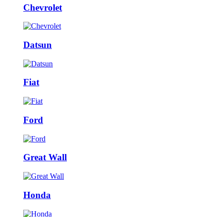
Chevrolet
Datsun
Fiat
Ford
Great Wall
Honda