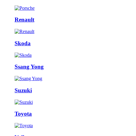
Renault
Skoda
Ssang Yong
Suzuki
Toyota