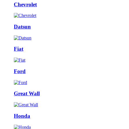
Chevrolet
Datsun
Fiat
Ford
Great Wall
Honda