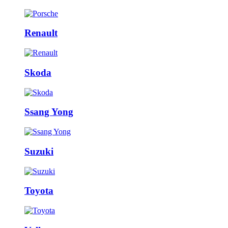
Renault
Skoda
Ssang Yong
Suzuki
Toyota