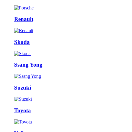
Renault
Skoda
Ssang Yong
Suzuki
Toyota