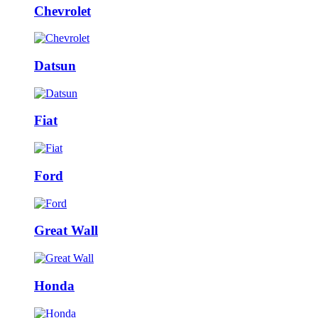
Chevrolet
Datsun
Fiat
Ford
Great Wall
Honda