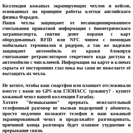
Коллекция кожаных экранирующих чехлов и кейсов,
основанных на принципе работы клетки английского
физика Фарадея.
Наши чехлы защищают от несанкционированного
считывания приватной информации с биометрического
загранпаспорта, снятия денег ворами с карт
оборудованных RFID или NFC чипом с помощью
мобильных терминалов и ридеров, а так же надежно
защищают
автомобиль от кражи блокируя
считывание
ретранслятором секретного кода доступа к
автомобилю с чип-ключей.
Информация на карте и ключах
скрыта от посторонних глаз пока вы сами не пожелаете её
вытащить их чехла.
Не хотите, чтобы ваш смартфон или планшет отслеживали
вместе с вами по GPS или ГЛОНАСС трэкингу? - купите
кожаный чехол нашей коллекции Faraday.
Хотите
"безнаказанно" прервать нежелательный
телефонный разговор не вызвав подозрений у абонента,
просто медленно положите телефон в наш кожаный
экранированный чехол и продолжайте разговаривать,
причиной конца разговора будет плавное ухудшение и
прерывание связи.