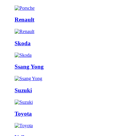
Renault
Skoda
Ssang Yong
Suzuki
Toyota