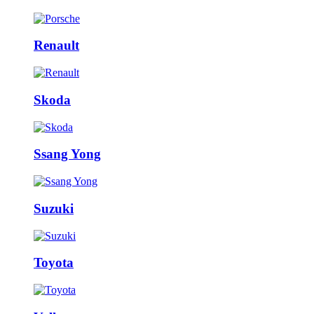
Renault
Skoda
Ssang Yong
Suzuki
Toyota