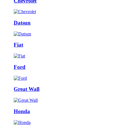
Chevrolet
Datsun
Fiat
Ford
Great Wall
Honda