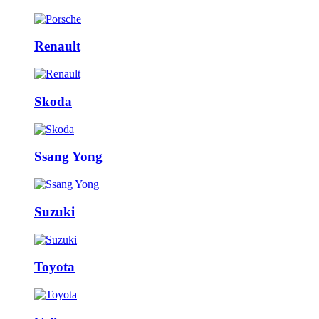
Renault
Skoda
Ssang Yong
Suzuki
Toyota