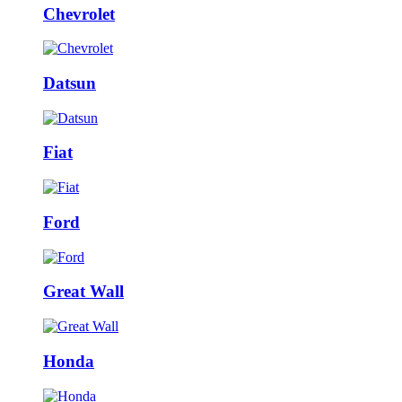
Chevrolet
Datsun
Fiat
Ford
Great Wall
Honda