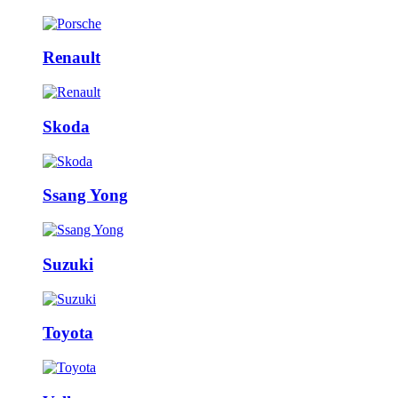
Renault
Skoda
Ssang Yong
Suzuki
Toyota