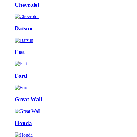
Chevrolet
Datsun
Fiat
Ford
Great Wall
Honda