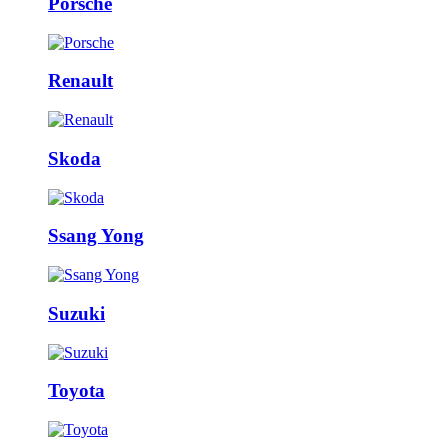
Porsche
Renault
Skoda
Ssang Yong
Suzuki
Toyota