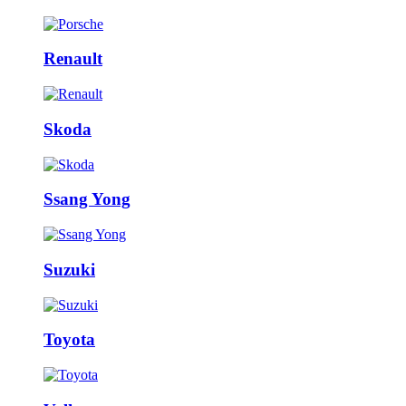
Renault
Skoda
Ssang Yong
Suzuki
Toyota