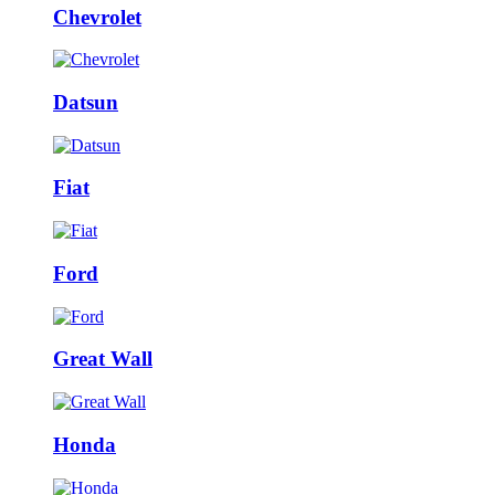
Chevrolet
Datsun
Fiat
Ford
Great Wall
Honda