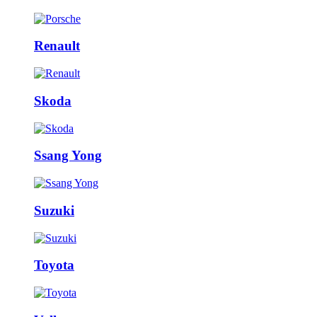
Renault
Skoda
Ssang Yong
Suzuki
Toyota