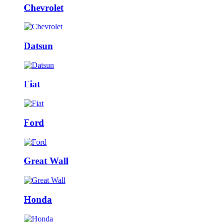
Chevrolet
Datsun
Fiat
Ford
Great Wall
Honda