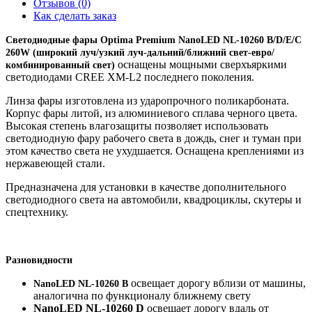
Отзывов (0)
Как сделать заказ
Светодиодные фары
Optima Premium
NanoLED
NL-10260 B/D/E/C
260W (широкий луч/узкий луч-дальний/ближний свет-евро/
оснащены мощными сверхъяркими
комбинированный свет)
светодиодами CREE XM-L2 последнего поколения.
Линза фары изготовлена из ударопрочного поликарбоната.
Корпус фары литой, из алюминиевого сплава черного цвета.
Высокая степень влагозащиты позволяет использовать
светодиодную фару рабочего света в дождь, снег и туман при
этом качество света не ухудшается. Оснащена креплениями из
нержавеющей стали.
Предназначена для установки в качестве дополнительного
светодиодного света на автомобили, квадроциклы, скутеры и
спецтехнику.
Разновидности
освещает дорогу вблизи от машины,
NanoLED NL-10260
B
аналогична по функционалу ближнему свету
NanoLED NL-10260
D
освещает дорогу вдаль от