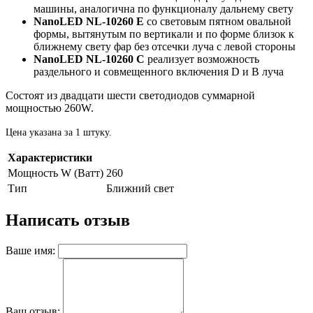
машины, аналогична по функционалу дальнему свету
NanoLED NL-10260
E
со световым пятном овальной
формы, вытянутым по вертикали и по форме близок к
ближнему свету фар без отсечки луча с левой стороны
NanoLED NL-10260
C
реализует возможность
раздельного и совмещенного включения D и B луча
Состоят из двадцати шести светодиодов суммарной
мощностью 260W.
Цена указана за 1 штуку.
Характеристики
Мощность W (Ватт)
260
Тип
Ближний свет
Написать отзыв
Ваше имя:
Ваш отзыв: