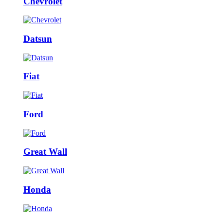
Chevrolet
Datsun
Fiat
Ford
Great Wall
Honda