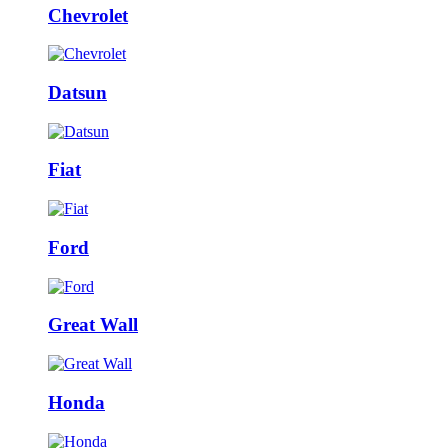
Chevrolet
Datsun
Fiat
Ford
Great Wall
Honda