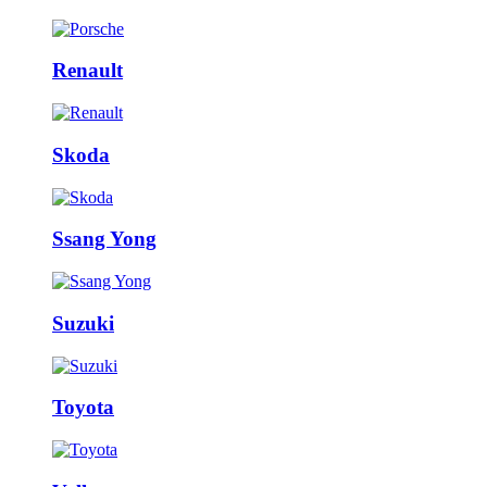
Renault
Skoda
Ssang Yong
Suzuki
Toyota