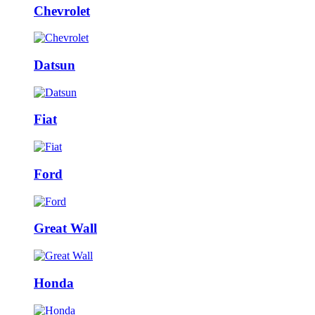
Chevrolet
Datsun
Fiat
Ford
Great Wall
Honda