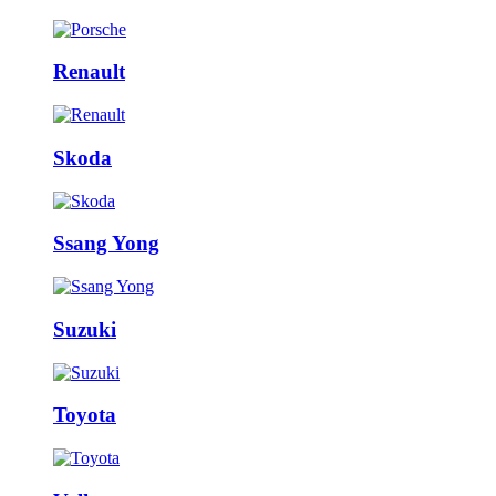
Renault
Skoda
Ssang Yong
Suzuki
Toyota