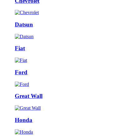
Chevrolet
Datsun
Fiat
Ford
Great Wall
Honda