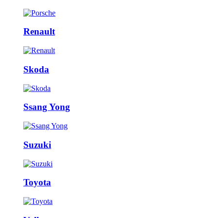
Renault
Skoda
Ssang Yong
Suzuki
Toyota