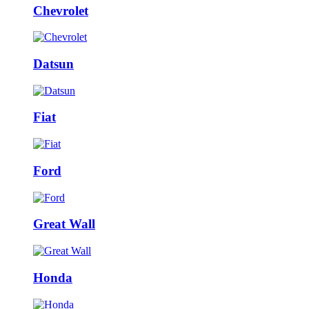
Chevrolet
Datsun
Fiat
Ford
Great Wall
Honda