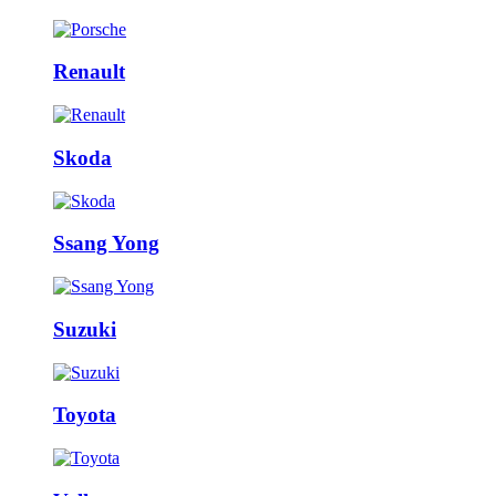
Renault
Skoda
Ssang Yong
Suzuki
Toyota