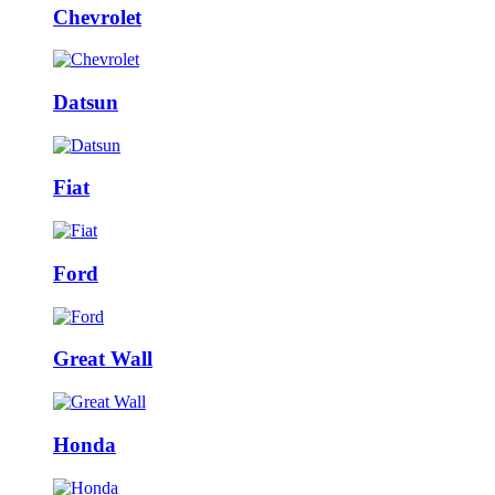
Chevrolet
Datsun
Fiat
Ford
Great Wall
Honda