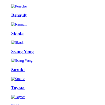
Renault
Skoda
Ssang Yong
Suzuki
Toyota