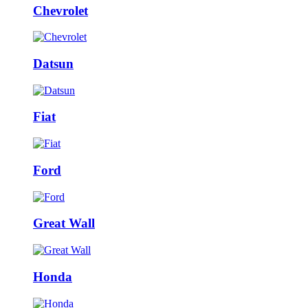
Chevrolet
Datsun
Fiat
Ford
Great Wall
Honda