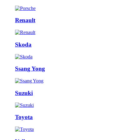
Renault
Skoda
Ssang Yong
Suzuki
Toyota