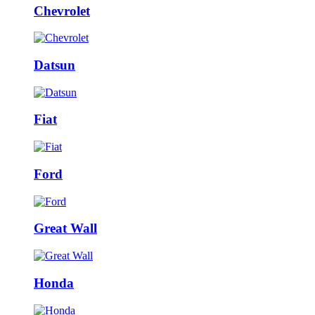
Chevrolet
Datsun
Fiat
Ford
Great Wall
Honda