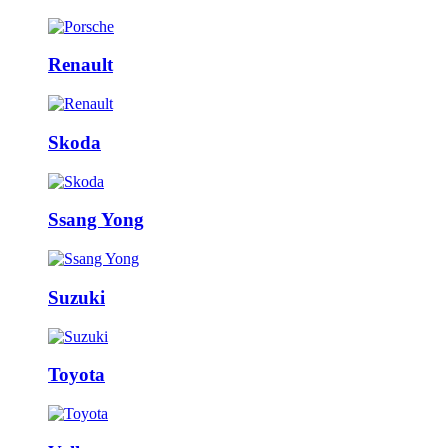
Renault
Skoda
Ssang Yong
Suzuki
Toyota