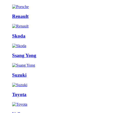
Renault
Skoda
Ssang Yong
Suzuki
Toyota