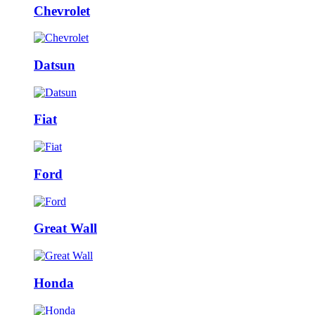
Chevrolet
Datsun
Fiat
Ford
Great Wall
Honda