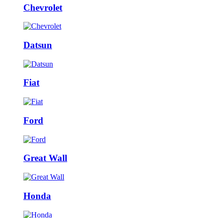
Chevrolet
Datsun
Fiat
Ford
Great Wall
Honda