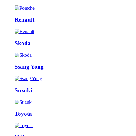
Renault
Skoda
Ssang Yong
Suzuki
Toyota