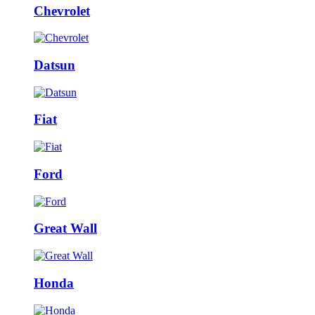
Chevrolet
Datsun
Fiat
Ford
Great Wall
Honda