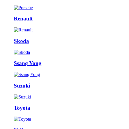
Renault
Skoda
Ssang Yong
Suzuki
Toyota